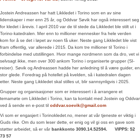
Jostein Andreassen har hatt Likkledet i Torino som en av sine
lidenskaper i mer enn 25 år, og Oddvar Søvik har også interessert seg
for kledet i årevis. I april 2010 var de til stede da Likkledet ble stilt ut i
Torino-katedralen. Mer enn to millioner mennesker fra hele verden
kom for å se det i løpet av noen få uker. Neste gang Likkledet ble vist
fram offentlig, var allerede i 2015. Da kom tre millioner til Torino i
forbindelse med utstillingen. Hvor mange nordmenn som da dro, vet vi
selvsagt ikke, men over 300 ankom Torino i organiserte grupper (SI-
reiser). Søvik og Andreassen hadde her anledning til å være guider, en
stor glede. Foredrag på hotellet på kvelden, så i katedralen dagen
etter. Neste gang Likkledet skal stilles ut, blir sannsynligvis i 2025.
Grupper og organisasjoner som er interessert i å arrangere et
temamøte om Likkledet i Torino, kan ta kontakt med Jostein og Oddvar
ved å sende en e-post til
oddvar.soevik@gmail.com
Vi som er engasjert i Torinokledet.no, mener at vår tjeneste er viktig i
Guds rike. Om du som leser dette, er enig og vil gi oss en gave som
støtter arbeidet, så er vår
bankkonto 3090.14.52594. VIPPS: 52
73 57