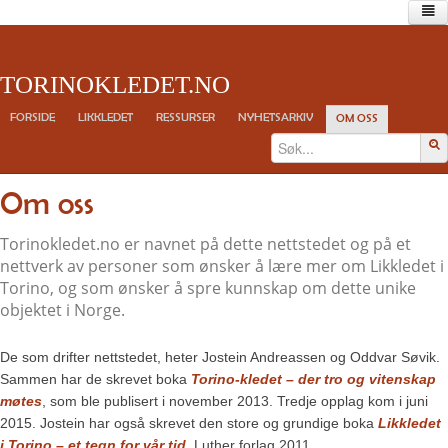
Forside
TORINOKLEDET.NO
Likkledet
Forskningen
FORSIDE
LIKKLEDET
RESSURSER
NYHETSARKIV
OM OSS
Bildet
Pollen og blomsteravtrykk
Myntene
Om oss
Historien
Kirkekunsten
C14-dateringer
Torinokledet.no er navnet på dette nettstedet og på et
nettverk av personer som ønsker å lære mer om Likkledet i
Ressurser
Torino, og som ønsker å spre kunnskap om dette unike
Viktige lenker
objektet i Norge.
Bøker
Filmer
Anbefalte artikler
De som drifter nettstedet, heter Jostein Andreassen og Oddvar Søvik.
Andre ressurser
Sammen har de skrevet boka
Torino-kledet
–
der tro og vitenskap
møtes
, som ble publisert i november 2013. Tredje opplag kom i juni
Nyhetsarkiv
2015. Jostein har også skrevet den store og grundige boka
Likkledet
Om oss
i Torino
–
et tegn for vår tid
, Luther forlag 2011.