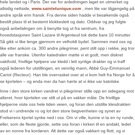
hele landet og i Paris. Der var for anledningen laget en utmerket og
allsidig nettside,
www.saintetunique.com
, men lite var tilgjengelig på
andre språk enn fransk. Fra denne siden hadde vi besøkende også
bestilt plass til et bestemt klokkeslett og dato. Oddvar og jeg fulgte
også anbefalingen om å benytte tog ut fra sentrum, fra
hovedstasjonen Saint Lazare til Argenteuil tok dette bare 10 minutter.
Så gikk vi like lenge gjennom en velholdt bydel. Sammen med oss og
like etter ankom ca. 300 andre pilegrimer, pent stilt opp i rekke, jeg tror
alle var franske. Utenfor katedralen møtte vi et godt, men diskret
vakthold, frivillige hjelpere var kledd i lett synlige drakter og vi traff
også lederen for utstillingen, en vennlig mann, Abbé Guy-Emmanuel
Cariot (Recteur). Han ble overrasket over at vi kom helt fra Norge for å
se kjortelen – og enda mer da han hørte at vi ikke var katolske.
Inne i den store kirken vandret vi pilegrimer stille opp en sidegang mot
alteret, hvor kjortelen var stilt ut på en vakker måte. De frivillige
hjelperne viste oss hele tiden veien, og foran den utstilte klesdrakten
stod vi i undrende ro og lot den store begivenheten og synet av
Frelserens kjortel synke ned i oss. Om vi ville, kunne vi ta en ny runde,
eller, som de fleste gjorde, sette oss foran i kirken til en andakt, ledet
av en nonne fra kordøren. Alt dette var også vakkert og flott, og vi