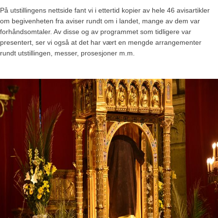
På utstillingens nettside fant vi i ettertid kopier av hele 46 avisartikler
om begivenheten fra aviser rundt om i landet, mange av dem var
forhåndsomtaler. Av disse og av programmet som tidligere var
presentert, ser vi også at det har vært en mengde arrangementer
rundt utstillingen, messer, prosesjoner m.m.