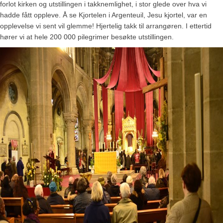
forlot kirken og utstillingen i takknemlighet, i stor glede over hva vi
hadde fått oppleve. Å se Kjortelen i Argenteuil, Jesu kjortel, var en
opplevelse vi sent vil glemme! Hjertelig takk til arrangøren. I ettertid
hører vi at hele 200 000 pilegrimer besøkte utstillingen.