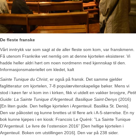
De fleste franske
Vårt inntrykk var som sagt at de aller fleste som kom, var franskmenn.
Få utenom Frankrike vet nemlig om at denne kjortelen eksisterer. Vi
hadde heller aldri hørt om noen nordmenn med kjennskap til den.
Informasjonsmateriellet om kledet, kalt
Sainte Tunique du Christ
, er også på fransk. Det samme gjelder
faglitteratur om kjortelen, 7-8 populærvitenskapelige bøker. Mens vi
stod i køen før vi kom inn i kirken, fikk vi utdelt en vakker brosjyre,
Petit
Guide: La Sainte Tunique d’Argenteuil. Basilique Saint-Denys
(2016)
[En liten guide. Den hellige kjortelen i Argenteuil. Basilika St. Denis].
Den var påkostet og kunne brettes ut til flere ark i A-5-størrelse. En ny
bok kunne kjøpes i en kiosk: Francois Le Quéré: ”La Sainte Tunique
D’Argenteuil. Le livre de l’ostension 2016” [Den hellige kjortelen i
Argenteuil. Boken om utstillingen 2016]. Den var på 238 sider.