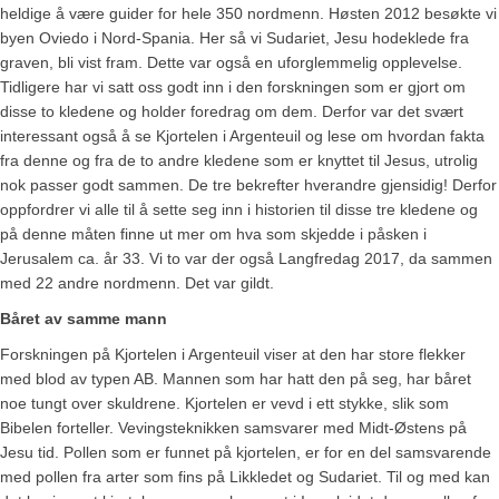
heldige å være guider for hele 350 nordmenn. Høsten 2012 besøkte vi
byen Oviedo i Nord-Spania. Her så vi Sudariet, Jesu hodeklede fra
graven, bli vist fram. Dette var også en uforglemmelig opplevelse.
Tidligere har vi satt oss godt inn i den forskningen som er gjort om
disse to kledene og holder foredrag om dem. Derfor var det svært
interessant også å se Kjortelen i Argenteuil og lese om hvordan fakta
fra denne og fra de to andre kledene som er knyttet til Jesus, utrolig
nok passer godt sammen. De tre bekrefter hverandre gjensidig! Derfor
oppfordrer vi alle til å sette seg inn i historien til disse tre kledene og
på denne måten finne ut mer om hva som skjedde i påsken i
Jerusalem ca. år 33. Vi to var der også Langfredag 2017, da sammen
med 22 andre nordmenn. Det var gildt.
Båret av samme mann
Forskningen på Kjortelen i Argenteuil viser at den har store flekker
med blod av typen AB. Mannen som har hatt den på seg, har båret
noe tungt over skuldrene. Kjortelen er vevd i ett stykke, slik som
Bibelen forteller. Vevingsteknikken samsvarer med Midt-Østens på
Jesu tid. Pollen som er funnet på kjortelen, er for en del samsvarende
med pollen fra arter som fins på Likkledet og Sudariet. Til og med kan