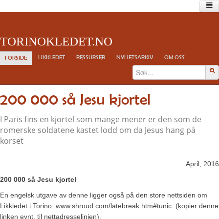
Forside
TORINOKLEDET.NO
Likkledet
Forskningen
LIKKLEDET
RESSURSER
NYHETSARKIV
OM OSS
FORSIDE
Bildet
Pollen og blomsteravtrykk
Myntene
200 000 så Jesu kjortel
Historien
Kirkekunsten
C14-dateringer
I Paris fins en kjortel som mange mener er den som de
romerske soldatene kastet lodd om da Jesus hang på
Ressurser
korset
Viktige lenker
Bøker
Filmer
April, 2016
Anbefalte artikler
200 000 så Jesu kjortel
Andre ressurser
En engelsk utgave av denne ligger også på den store nettsiden om
Nyhetsarkiv
Likkledet i Torino: www.shroud.com/latebreak.htm#tunic (kopier denne
linken evnt. til nettadresselinjen).
Om oss