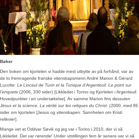
Bøker
Den boken om kjortelen vi hadde mest utbytte av på forhånd, var av
de to fremragende franske vitenskapsmenn André Marion & Gérard
Lucotte:
Le Linceul de Turin et la Tunique d’Argenteuil. Le point sur
l’enquete
(2006, 330 sider) [Likkledet i Torino og Kjortelen i Argenteuil.
Hovedpunkter i en undersøkelse]. Av samme Marion fins dessuten
Jésus et la science. La vérité sur les reliques du Christ
(2000, med 85
sider om kjortelen [Jesus og vitenskapen. Sannheten om Kristi
relikvier].
Mange vet at Oddvar Søvik og jeg var i Torino i 2010, der vi så
Likkledet. Det var rørende! Under utstillingen fem år senere var vi så