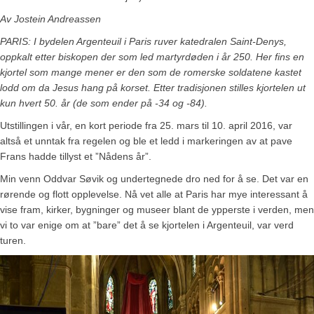
Av Jostein Andreassen
PARIS: I bydelen Argenteuil i Paris ruver katedralen Saint-Denys,
oppkalt etter biskopen der som led martyrdøden i år 250. Her fins en
kjortel som mange mener er den som de romerske soldatene kastet
lodd om da Jesus hang på korset. Etter tradisjonen stilles kjortelen ut
kun hvert 50. år (de som ender på -34 og -84).
Utstillingen i vår, en kort periode fra 25. mars til 10. april 2016, var
altså et unntak fra regelen og ble et ledd i markeringen av at pave
Frans hadde tillyst et ”Nådens år”.
Min venn Oddvar Søvik og undertegnede dro ned for å se. Det var en
rørende og flott opplevelse. Nå vet alle at Paris har mye interessant å
vise fram, kirker, bygninger og museer blant de ypperste i verden, men
vi to var enige om at ”bare” det å se kjortelen i Argenteuil, var verd
turen.