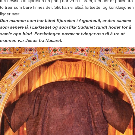
det bevises at kjortelen en gang har vært i Israel, idet der er pollen fra
to trær som bare finnes der. Slik kan vi altså fortsette, og konklusjonen
ligger nær:
Den mannen som har båret Kjortelen i Argenteuil, er den samme
som senere lå i Likkledet og som fikk Sudariet rundt hodet for å
samle opp blod. Forskningen nærmest tvinger oss til å tro at
mannen var Jesus fra Nasaret.